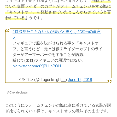
フィギュアで使われるようになった背景として、
当時流行っ
ていた仮面ライダーのカブトがフォームチェンジをする際に
「キャストオフ」を発動させていたところからきていると言
われている
ようです。
#特撮見たことない人が嘘だと思うけど本当の事言
え
フィギュアで服を脱がせられる事を「キャストオ
フ」と言うけど、元々は仮面ライダーカブトのライ
ダーがアーマーパージをすることが語源。
断じて(エロ)フィギュアの用語ではない。
pic.twitter.com/sXjPLLhPOH
— ドラゴン (@dragonknight__)
June 12, 2019
@CluxalleListalc
このようにフォームチェンジの際に身に着けている衣装が脱
ぎ捨てられていく様は、キャストオフの意味そのままです。