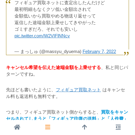
フィギュア買取ネットに査定出したんだけど
最初明細もなくクソ低い金額出されて
金額低いから買取やめる物送り返せって
返信した途端金額上乗せしてきやがった
ゴミすぎだろ、それでも安いし
pic.twitter.com/W2VIFlNNcv
— まっしゅ (@massyu_dyuema)
February 7, 2022
キャンセル希望を伝えた途端金額を上乗せする
、私と同じパ
ターンですね。
先ほども書いたように、
フィギュア買取ネット
はキャンセ
ル料も返送料も無料です。
つまり、フィギュア買取ネット側からすると、
買取をキャン
セルされてしまうと「フィギュア往復の送料」と「人件費」
を丸々無駄にする
ことになります。